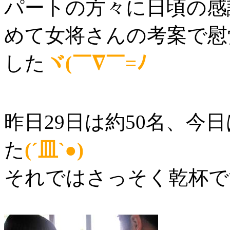
パートの方々に日頃の感
めて女将さんの考案で慰
した
ヾ(￣∇￣=ﾉ
昨日29日は約50名、今
た
(´皿`●)
それではさっそく乾杯です☆