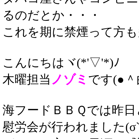
るのだとか・・・
これを期に禁煙って方も
こんにちはヾ(*'▽'*)ﾉ
木曜担当
ノゾミ
です(●＾
海フードＢＢＱでは昨日
慰労会が行われました(σ`･