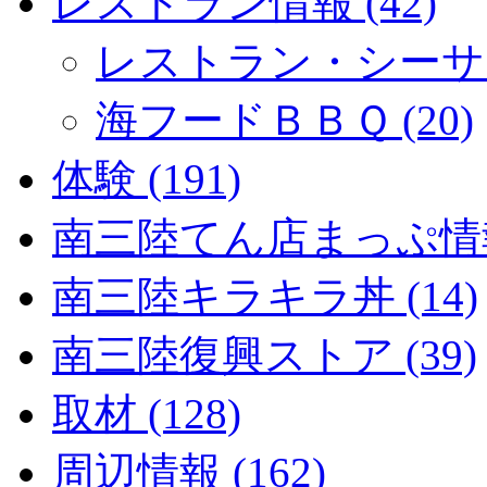
レストラン情報 (42)
レストラン・シーサイド
海フードＢＢＱ (20)
体験 (191)
南三陸てん店まっぷ情報 
南三陸キラキラ丼 (14)
南三陸復興ストア (39)
取材 (128)
周辺情報 (162)