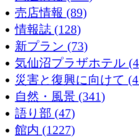
売店情報 (89)
情報誌 (128)
新プラン (73)
気仙沼プラザホテル (4
災害と復興に向けて (43
自然・風景 (341)
語り部 (47)
館内 (1227)