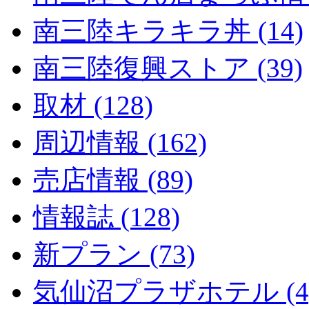
南三陸キラキラ丼 (14)
南三陸復興ストア (39)
取材 (128)
周辺情報 (162)
売店情報 (89)
情報誌 (128)
新プラン (73)
気仙沼プラザホテル (4