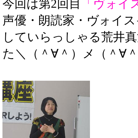
今回は第2回目
「ヴォイ
声優・朗読家・ヴォイス
していらっしゃる荒井真
た＼（＾∀＾）メ（＾∀