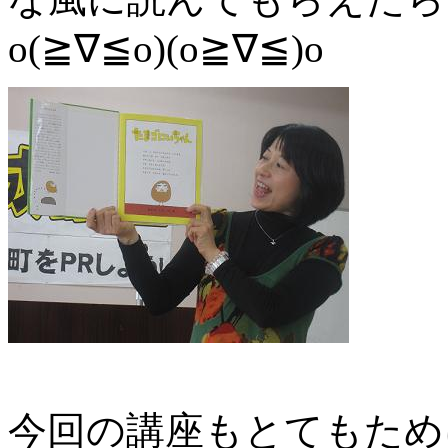
o(≧∇≦o)(o≧∇≦)o
今回の講座もとてもため