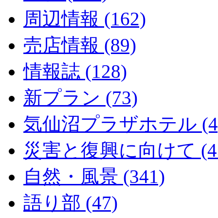
周辺情報 (162)
売店情報 (89)
情報誌 (128)
新プラン (73)
気仙沼プラザホテル (4
災害と復興に向けて (43
自然・風景 (341)
語り部 (47)