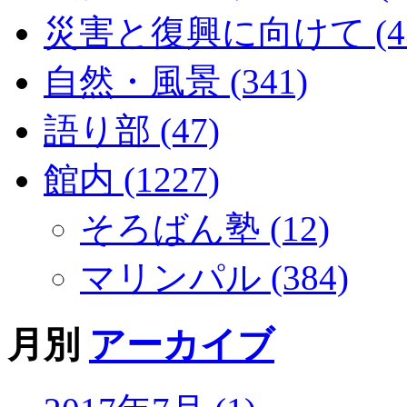
災害と復興に向けて (43
自然・風景 (341)
語り部 (47)
館内 (1227)
そろばん塾 (12)
マリンパル (384)
月別
アーカイブ