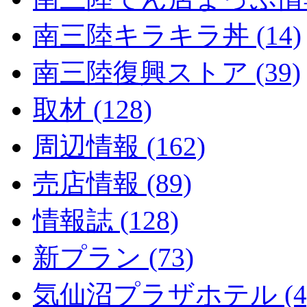
南三陸キラキラ丼 (14)
南三陸復興ストア (39)
取材 (128)
周辺情報 (162)
売店情報 (89)
情報誌 (128)
新プラン (73)
気仙沼プラザホテル (4